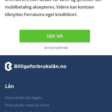
mobilbetaling aksepteres. Videre kan kontoen
tilknyttes Ferratums eget kredittkort.
SØK NÅ
Annonselenke
Lån
Forbrukslån på dagen
Forbrukslån med lav rente