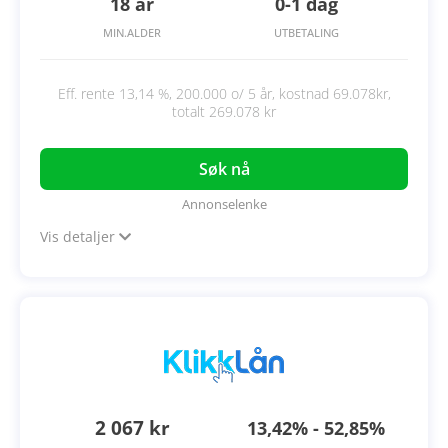
18 år
0-1 dag
MIN.ALDER
UTBETALING
Eff. rente 13,14 %, 200.000 o/ 5 år, kostnad 69.078kr,
totalt 269.078 kr
Søk nå
Annonselenke
Vis detaljer
2 067 kr
13,42% - 52,85%