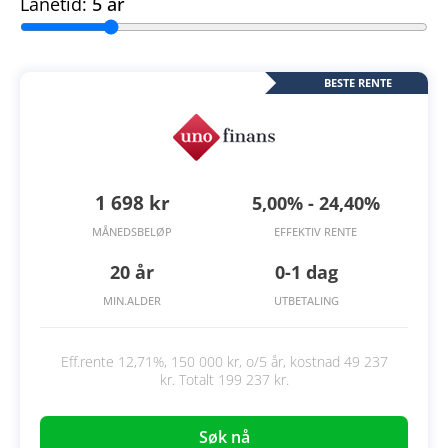
Lånetid:
5 år
BESTE RENTE
1 698 kr
5,00% - 24,40%
MÅNEDSBELØP
EFFEKTIV RENTE
20 år
0-1 dag
MIN.ALDER
UTBETALING
Eff.rente 12,71%, 150 000 kr, o/5 år, kostnad 49 237
kr. Totalt 199 237 kr.
Søk nå