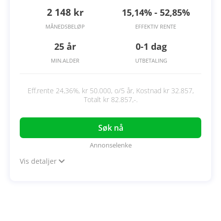
2 148 kr
15,14% - 52,85%
MÅNEDSBELØP
EFFEKTIV RENTE
25 år
0-1 dag
MIN.ALDER
UTBETALING
Eff.rente 24,36%, kr 50.000, o/5 år, Kostnad kr 32.857,
Totalt kr 82.857,-.
Søk nå
Annonselenke
Vis detaljer