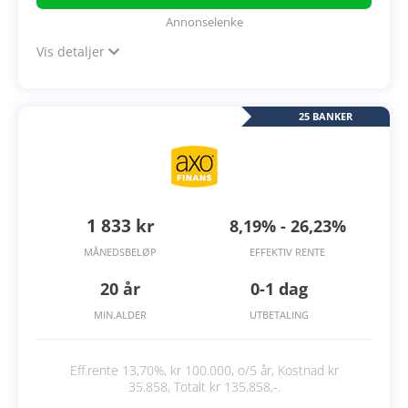
Annonselenke
Vis detaljer
25 BANKER
1 833 kr
8,19% - 26,23%
MÅNEDSBELØP
EFFEKTIV RENTE
20 år
0-1 dag
MIN.ALDER
UTBETALING
Eff.rente 13,70%, kr 100.000, o/5 år, Kostnad kr
35.858, Totalt kr 135.858,-.