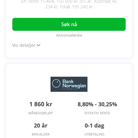
Eff. rente 11,46%, 150 000 kr, o/5 år, Kostnad: 45
234 kr. Totalt 195 240 kr
Søk nå
Annonselenke
Vis detaljer
1 860 kr
8,80% - 30,25%
MÅNEDSBELØP
EFFEKTIV RENTE
20 år
0-1 dag
MIN.ALDER
UTBETALING