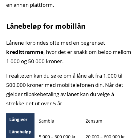
en annen plattform.
Lånebeløp for mobillån
Lånene forbindes ofte med en begrenset
kredittramme
, hvor det er snakk om beløp mellom
1 000 og 50 000 kroner.
I realiteten kan du søke om å låne alt fra 1.000 til
500.000 kroner med mobiltelefonen din. Når det
gjelder tilbakebetaling av lånet kan du velge å
strekke det ut over 5 år.
Långiver
Sambla
Zensum
A
Lånebeløp
5 000 – 600 000 kr
20 000 – 600 000 kr
1