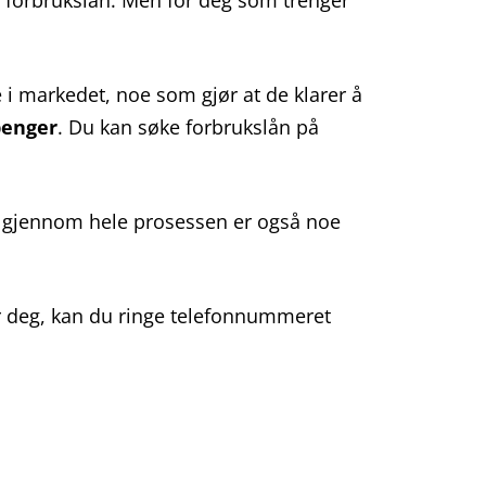
r forbrukslån. Men for deg som trenger
i markedet, noe som gjør at de klarer å
penger
. Du kan søke forbrukslån på
eg gjennom hele prosessen er også noe
or deg, kan du ringe telefonnummeret