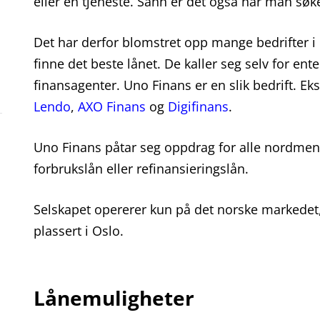
eller en tjeneste. Sånn er det også når man søk
Det har derfor blomstret opp mange bedrifter
finne det beste lånet. De kaller seg selv for ent
finansagenter. Uno Finans er en slik bedrift. E
Lendo
,
AXO Finans
og
Digifinans
.
Uno Finans påtar seg oppdrag for alle nordmenn
forbrukslån eller refinansieringslån.
Selskapet opererer kun på det norske markedet, 
plassert i Oslo.
Lånemuligheter