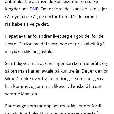
anbefaler tre år, men du kan lese mer om ulike
lengder hos
DNB
. Det er fordi det kanskje ikke skjer
så mye på tre år, og derfor fremstår det
minst
risikabelt
å velge det.
I løpet av ti år forandrer livet seg en god del for de
fleste. Derfor kan det være noe mer risikabelt å gå
inn på en slik lang avtale.
Samtidig vet man at endringer kan komme brått, og
så om man har en avtale på kun tre år. Det er derfor
viktig å tenke over hvilke endringer som muligens
kan komme, og om man likevel vil ønske å ha det
samme lånet da.
For mange som tar opp fastrentelån, er det fordi
man kjøper bolig. Hvis man er
ung og singel
når