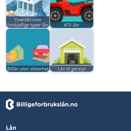
Oversikt over
forskjellige typer lån
ATV-lån
Billån uten sikkerhet
Lån til garasje
Lån