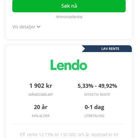
Søk nå
Annonselenke
Vis detaljer
LAV RENTE
1 902 kr
5,33% - 49,92%
MÅNEDSBELØP
EFFEKTIV RENTE
20 år
0-1 dag
MIN.ALDER
UTBETALING
Eff. rente 12.73%, kr 130.000, o/5 år. Kostnad kr 43