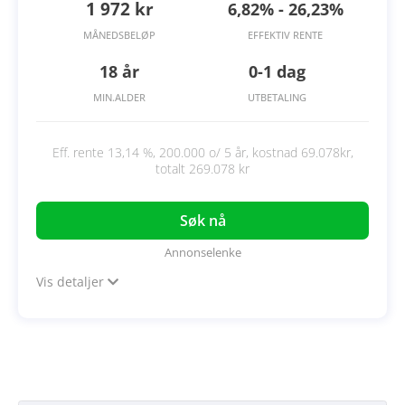
1 972 kr
6,82% - 26,23%
MÅNEDSBELØP
EFFEKTIV RENTE
18 år
0-1 dag
MIN.ALDER
UTBETALING
Eff. rente 13,14 %, 200.000 o/ 5 år, kostnad 69.078kr,
totalt 269.078 kr
Søk nå
Annonselenke
Vis detaljer