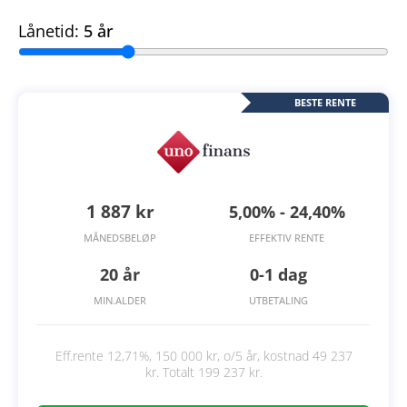
Lånetid:
5 år
BESTE RENTE
1 887 kr
5,00% - 24,40%
MÅNEDSBELØP
EFFEKTIV RENTE
20 år
0-1 dag
MIN.ALDER
UTBETALING
Eff.rente 12,71%, 150 000 kr, o/5 år, kostnad 49 237
kr. Totalt 199 237 kr.