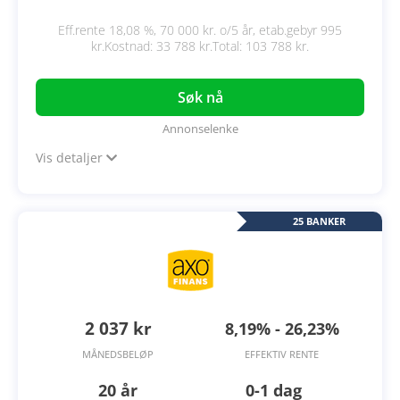
Eff.rente 18,08 %, 70 000 kr. o/5 år, etab.gebyr 995
kr.Kostnad: 33 788 kr.Total: 103 788 kr.
Søk nå
Annonselenke
Vis detaljer
25 BANKER
2 037 kr
8,19% - 26,23%
MÅNEDSBELØP
EFFEKTIV RENTE
20 år
0-1 dag