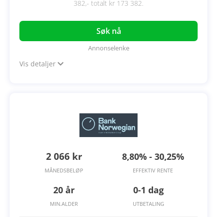
382,- totalt kr 173 382.
Søk nå
Annonselenke
Vis detaljer
2 066 kr
8,80% - 30,25%
MÅNEDSBELØP
EFFEKTIV RENTE
20 år
0-1 dag
MIN.ALDER
UTBETALING