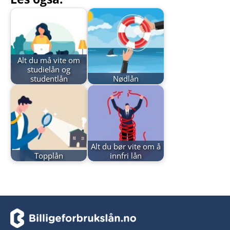
Alt du må vite om
studielån og
studentlån
Nødlån
Alt du bør vite om å
Topplån
innfri lån