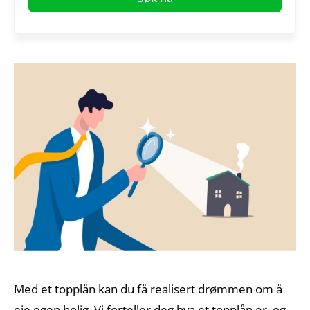
Med et topplån kan du få realisert drømmen om å
eie egen bolig. Vi forteller deg hva et topplån er, og