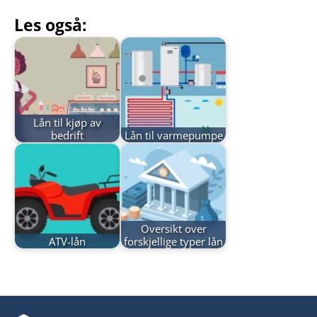
Les også:
Lån til kjøp av
bedrift
Lån til varmepumpe
Oversikt over
ATV-lån
forskjellige typer lån