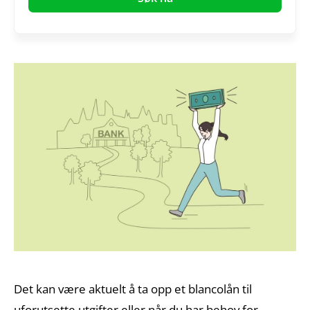
Det kan være aktuelt å ta opp et blancolån til
uforutsette utgifter eller når du har behov for