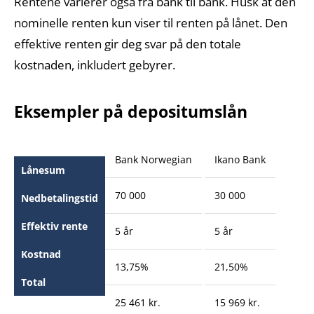
Rentene varierer også fra bank til bank. Husk at den
nominelle renten kun viser til renten på lånet. Den
effektive renten gir deg svar på den totale
kostnaden, inkludert gebyrer.
Eksempler på depositumslån
Bank Norwegian
Ikano Bank
Lånesum
70 000
30 000
Nedbetalingstid
Effektiv rente
5 år
5 år
Kostnad
13,75%
21,50%
Total
25 461 kr.
15 969 kr.