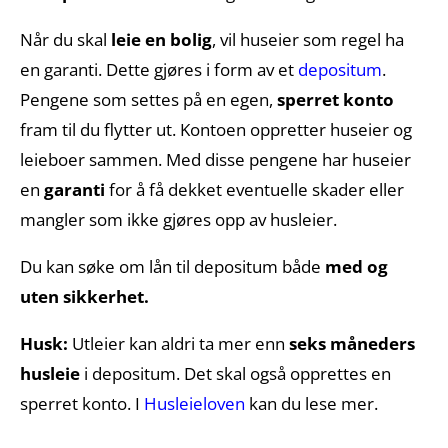
Når du skal
leie en bolig
, vil huseier som regel ha
en garanti. Dette gjøres i form av et
depositum
.
Pengene som settes på en egen,
sperret konto
fram til du flytter ut. Kontoen oppretter huseier og
leieboer sammen. Med disse pengene har huseier
en
garanti
for å få dekket eventuelle skader eller
mangler som ikke gjøres opp av husleier.
Du kan søke om lån til depositum både
med og
uten sikkerhet.
Husk:
Utleier kan aldri ta mer enn
seks måneders
husleie
i depositum. Det skal også opprettes en
sperret konto. I
Husleieloven
kan du lese mer.