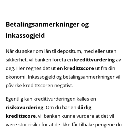
Betalingsanmerkninger og
inkassogjeld
Når du søker om lån til depositum, med eller uten
sikkerhet, vil banken foreta en
kredittvurdering
av
deg. Her regnes det ut
en kredittscore
ut fra din
økonomi. Inkassogjeld og betalingsanmerkninger vil
påvirke kredittscoren negativt.
Egentlig kan kredittvurderingen kalles en
risikovurdering
. Om du har en
dårlig
kredittscore
, vil banken kunne vurdere at det vil
være stor risiko for at de ikke får tilbake pengene du