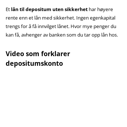
Et
lån til depositum uten sikkerhet
har høyere
rente enn et lån med sikkerhet. Ingen egenkapital
trengs for å få innvilget lånet. Hvor mye penger du
kan få, avhenger av banken som du tar opp lån hos.
Video som forklarer
depositumskonto