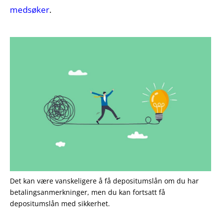
medsøker
.
Det kan være vanskeligere å få depositumslån om du har
betalingsanmerkninger, men du kan fortsatt få
depositumslån med sikkerhet.