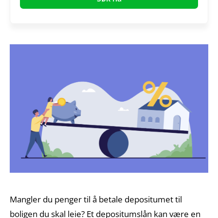
Mangler du penger til å betale depositumet til
boligen du skal leie? Et depositumslån kan være en